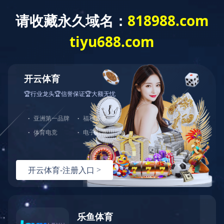
赛默飞世尔科技QuantStudio 6和7 Pro智能型实时PCR系统上市
栏目：行业资讯
发布时间：2019-06-24
赛默飞世尔科技正式推出了Applied Biosystems™ QuantStudio 6和7 Pro智能型实时PCR系统。这qPCR仪包括面部身份验证，语音命令操作，支持射频识别
（RFID）平板扫描，以及通过触摸屏快速连接技术服务和支持等智能化功能。帮助全面提升实验室工作效率，彻底改善整体流程的用户体验。
上一篇：
RayBio小鼠定量高通量芯片通量翻3倍！640个小鼠蛋白同时检测！
下一篇： 没有了
Copyright © 多宝网页版 All rights reserved 技术支持：35互联
津ICP备11000996号
津公网安备 12010402000912号
津ICP备11000996号-1
乐竞
|
开云官方端页面网站登录入口
|
乐鱼网页版
|
米兰网页
版
|
开云网页版页面
|
开云电子
|
乐鱼网页版页面登录
|
开云
电子
|
网投在线
|